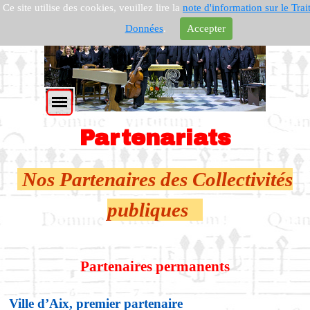
Ce site utilise des cookies, veuillez lire la
note d'information sur le Tra
Données
.
Accepter
Partenariats
Nos Partenaires des Collectivités
publiques
Partenaires permanents
Ville d’Aix, premier partenaire